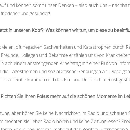
uf und können somit unser Denken – also auch uns – nachhalt
zufriedener und gesünder!
jetzt in unseren Kopf? Was können wir tun, um diese zu beeinfl
t vielen, oft negativen Sachverhalten und Katastrophen durch R
t. Freunde, Kollegen und Bekannte erzählen uns von Krankheite
. Nach einem anstrengenden Arbeitstag mit einer Flut von Info
 die Tagesthemen und sozialkritische Sendungen an. Diese gan
rklich zur Ruhe kommen und das Ein- und Durchschlafen ist gestö
:
Richten Sie Ihren Fokus mehr auf die schönen Momente im Le
itung, aber hören Sie keine Nachrichten im Radio und schauen Si
cht möchten sie lieber Radio hören und keine Zeitung lesen? Pro
ie Ihren Fokus bewusst mal mehr auf das Positive. Entspannen Si